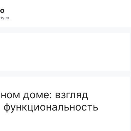
во
руса.
ном доме: взгляд
и функциональность