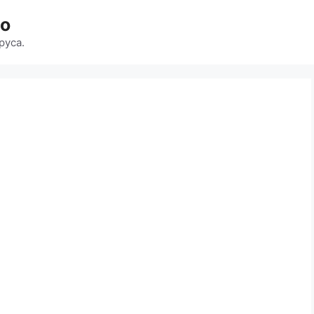
во
руса.