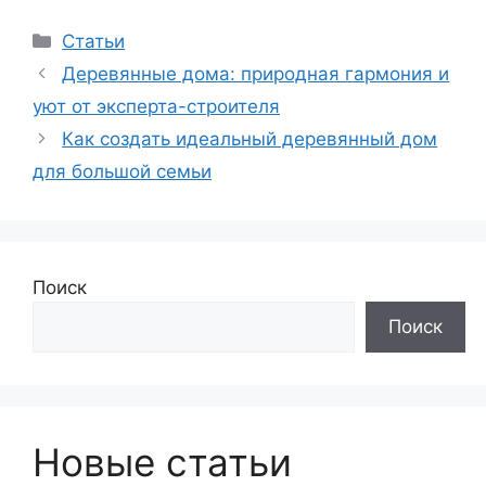
Рубрики
Статьи
Деревянные дома: природная гармония и
уют от эксперта-строителя
Как создать идеальный деревянный дом
для большой семьи
Поиск
Поиск
Новые статьи